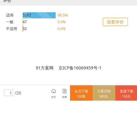
评价
适用
5282
98.5%
我要评价
一般
47
0.9%
不适用
32
0.6%
91方案网 京ICP备16069459号-1
会员下载
方案定制
直接下载
/26
100股
500元
150元
首页
分类
15712838148