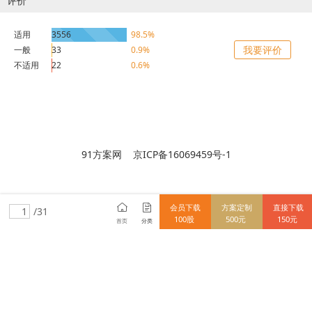
评价
适用
3556
98.5%
我要评价
一般
33
0.9%
不适用
22
0.6%
91方案网 京ICP备16069459号-1
会员下载
方案定制
直接下载
/31
100股
500元
150元
首页
分类
15712838148