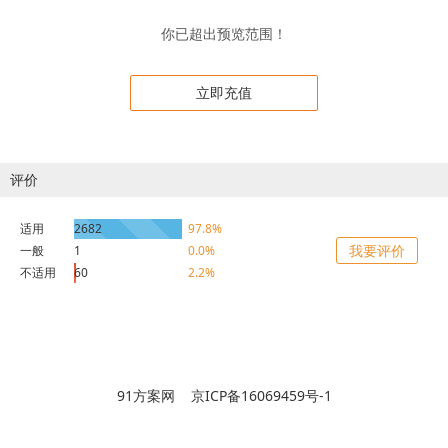
你已超出预览范围！
立即充值
评价
适用
2682
97.8%
我要评价
一般
1
0.0%
不适用
60
2.2%
91方案网 京ICP备16069459号-1