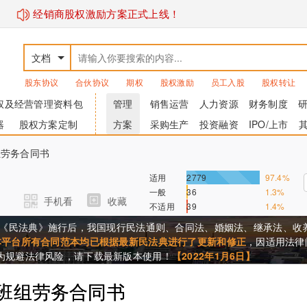
经销商股权激励方案正式上线！
文档
股东协议
合伙协议
期权
股权激励
员工入股
股权转让
权及经营管理资料包
管理
销售运营
人力资源
财务制度
器
股权方案定制
方案
采购生产
投资融资
IPO/上市
班组劳务合同书
适用
2779
97.4%
一般
36
1.3%
手机看
收藏
不适用
39
1.4%
《民法典》施行后，我国现行民法通则、合同法、婚姻法、继承法、收
本平台所有合同范本均已根据最新民法典进行了更新和修正
，因适用法律
，为规避法律风险，请下载最新版本使用！
【2022年1月6日】