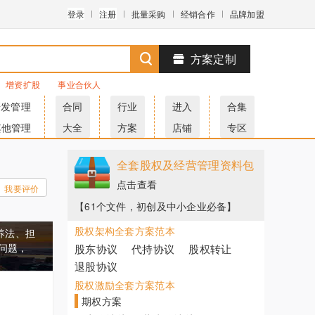
登录
注册
批量采购
经销合作
品牌加盟
方案定制
增资扩股
事业合伙人
研发管理
合同
行业
进入
合集
其他管理
大全
方案
店铺
专区
全套股权及经营管理资料包
点击查看
我要评价
【61个文件，初创及中小企业必备】
股权架构全套方案范本
养法、担
问题，
股东协议
代持协议
股权转让
退股协议
股权激励全套方案范本
期权方案