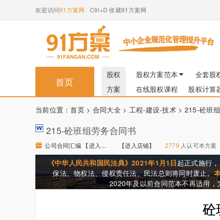
欢迎访问
91方案网
Ctrl+D 收藏91方案网
股权
股权方案范本
全套股
首页
方案
在线股权课程
股权计算
当前位置：
首页
>
合同大全
>
工程-建设-技术
> 215-砼
215-砼班组劳务合同书
公司合同汇编 【进入店铺】
【进入店铺】
2779
人认可本方案
《中华人民共和国民法典》2021年1月1日
起正式施行，
保法、物权法、侵权责任法、民法总则将同时废止。
2020年及以前合同范本不再适用